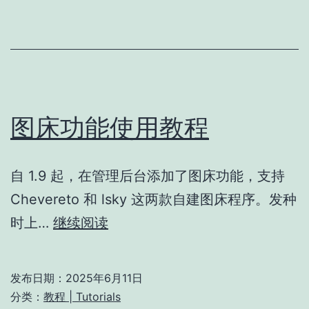
存
时
配
置
方
图床功能使用教程
案
自 1.9 起，在管理后台添加了图床功能，支持
Chevereto 和 lsky 这两款自建图床程序。发种
图
时上…
继续阅读
床
功
发布日期：
2025年6月11日
能
分类：
教程 | Tutorials