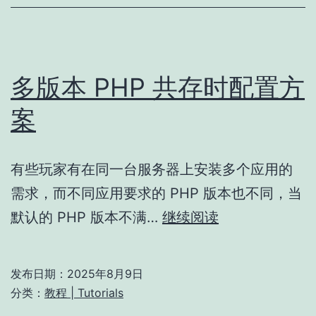
存
&
调
大
多版本 PHP 共存时配置方
InnoDB
案
Buffer
Pool
有些玩家有在同一台服务器上安装多个应用的
Size
需求，而不同应用要求的 PHP 版本也不同，当
多
默认的 PHP 版本不满…
继续阅读
版
本
发布日期：
2025年8月9日
PHP
分类：
教程 | Tutorials
共