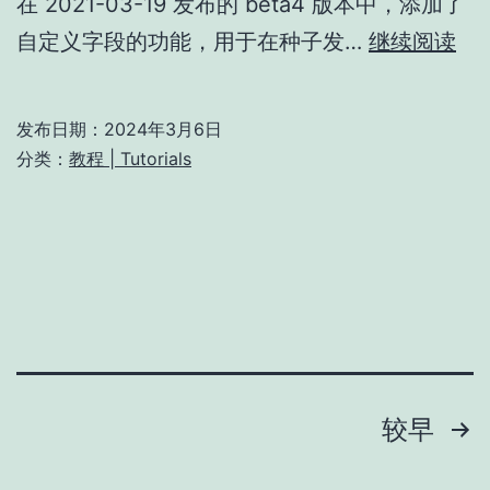
在 2021-03-19 发布的 beta4 版本中，添加了
自
自定义字段的功能，用于在种子发…
继续阅读
定
义
发布日期：
2024年3月6日
字
分类：
教程 | Tutorials
段
使
用
教
程
文
较早
章