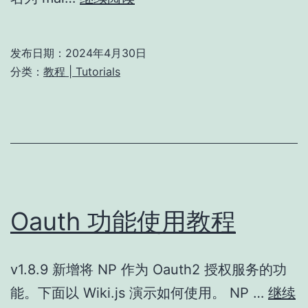
维
技
发布日期：
2024年4月30日
巧]
分类：
教程 | Tutorials
利
用
好
请
求
日
Oauth 功能使用教程
志
v1.8.9 新增将 NP 作为 Oauth2 授权服务的功
能。下面以 Wiki.js 演示如何使用。 NP …
继续