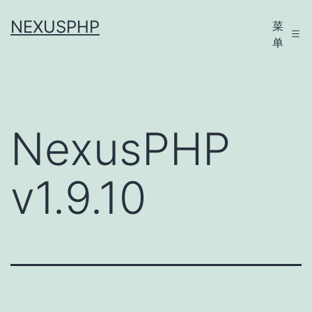
跳
NEXUSPHP
菜
至
单
内
容
NexusPHP
v1.9.10