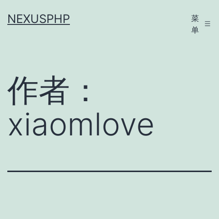
跳
NEXUSPHP
菜
至
单
内
容
作者：
xiaomlove