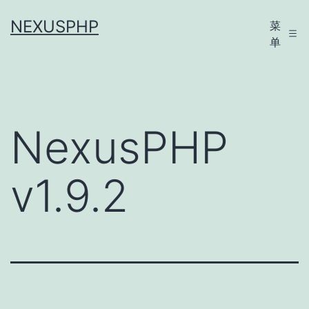
跳
NEXUSPHP
菜
至
单
内
容
NexusPHP
v1.9.2