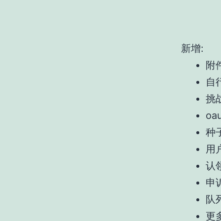
新增:
附
自行
挑
oa
种
用
认
申
队
更