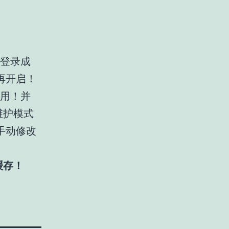
法登录成
再开启！
使用！并
维护模式
手动修改
 缓存！