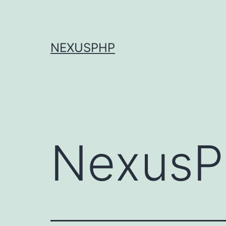
跳
至
内
NEXUSPHP
容
NexusP