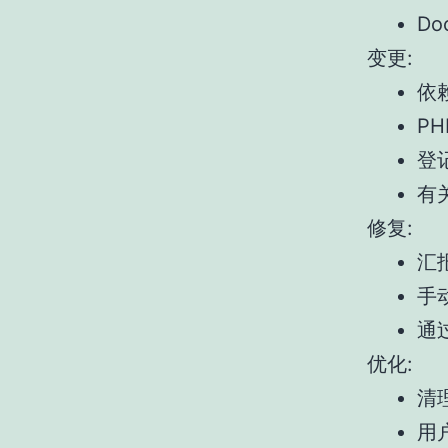
Do
变更:
依赖
PH
登记
有
修复:
汇
手
通
优化:
清
用