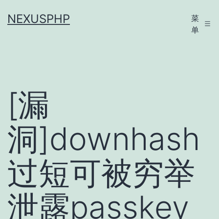
跳
NEXUSPHP
菜
至
单
内
容
[漏
洞]downhash
过短可被穷举
泄露passkey