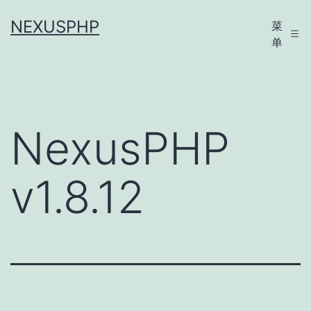
跳
NEXUSPHP
菜
至
单
内
容
NexusPHP
v1.8.12