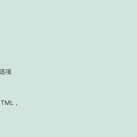
步
 选项
TML，