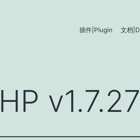
插件|Plugin
文档|D
HP v1.7.2