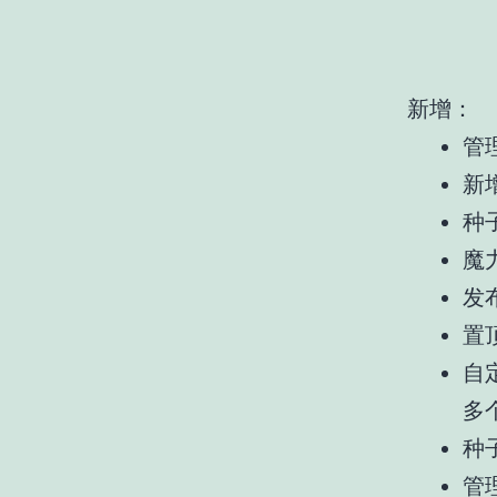
新增：
管
新
种
魔力
发
置
自
多
种子
管