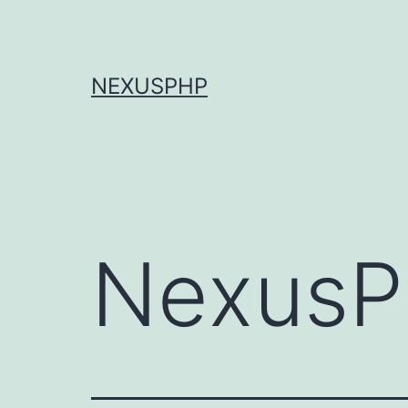
跳
至
内
NEXUSPHP
容
NexusP