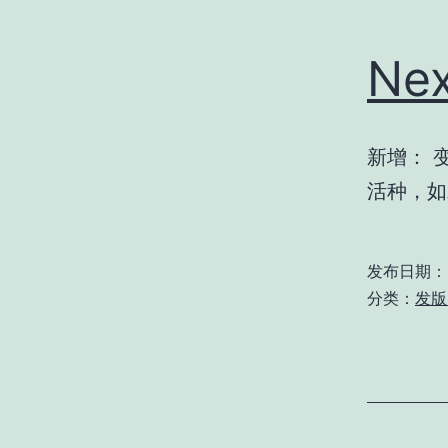
Nex
新增： 
活种，如
发布日期：
分类：
发版 