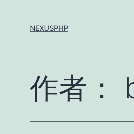
跳
至
内
NEXUSPHP
容
作者：