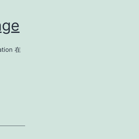
age
tion 在