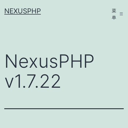
跳
NEXUSPHP
菜
至
单
内
容
NexusPHP
v1.7.22