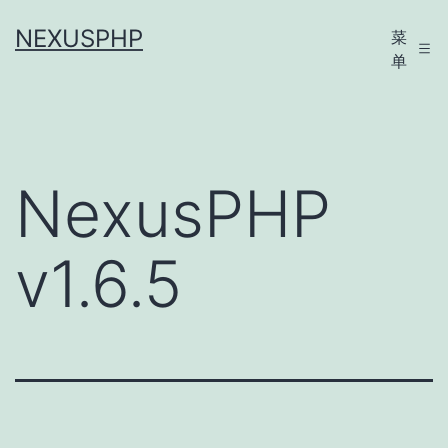
跳
NEXUSPHP
菜
至
单
内
容
NexusPHP
v1.6.5