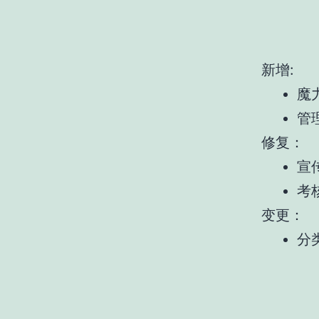
新增:
魔
管
修复：
宣
考
变更：
分