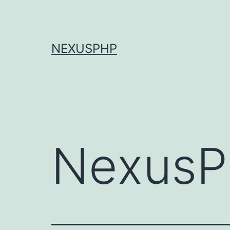
跳
至
内
NEXUSPHP
容
NexusP